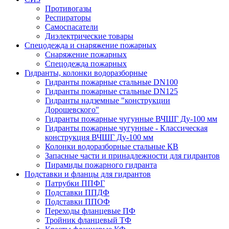
Противогазы
Респираторы
Самоспасатели
Диэлектрические товары
Спецодежда и снаряжение пожарных
Снаряжение пожарных
Спецодежда пожарных
Гидранты, колонки водоразборные
Гидранты пожарные стальные DN100
Гидранты пожарные стальные DN125
Гидранты надземные "конструкции
Дорошевского"
Гидранты пожарные чугунные ВЧШГ Ду-100 мм
Гидранты пожарные чугунные - Классическая
конструкция ВЧШГ Ду-100 мм
Колонки водоразборные стальные КВ
Запасные части и принадлежности для гидрантов
Пирамиды пожарного гидранта
Подставки и фланцы для гидрантов
Патрубки ППФГ
Подставки ППДФ
Подставки ППОФ
Переходы фланцевые ПФ
Тройник фланцевый ТФ