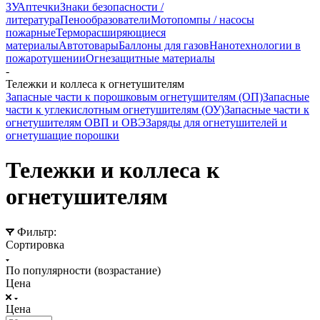
ЗУ
Аптечки
Знаки безопасности /
литература
Пенообразователи
Мотопомпы / насосы
пожарные
Терморасширяющиеся
материалы
Автотовары
Баллоны для газов
Нанотехнологии в
пожаротушении
Огнезащитные материалы
-
Тележки и коллеса к огнетушителям
Запасные части к порошковым огнетушителям (ОП)
Запасные
части к углекислотным огнетушителям (ОУ)
Запасные части к
огнетушителям ОВП и ОВЭ
Заряды для огнетушителей и
огнетушащие порошки
Тележки и коллеса к
огнетушителям
Фильтр:
Сортировка
По популярности (возрастание)
Цена
Цена