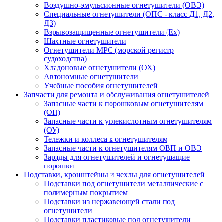
Воздушно-эмульсионные огнетушители (ОВЭ)
Специальные огнетушители (ОПС - класс Д1, Д2,
Д3)
Взрывозащищенные огнетушители (Ex)
Шахтные огнетушители
Огнетушители МРС (морской регистр
судоходства)
Хладоновые огнетушители (ОХ)
Автономные огнетушители
Учебные пособия огнетушителей
Запчасти для ремонта и обслуживания огнетушителей
Запасные части к порошковым огнетушителям
(ОП)
Запасные части к углекислотным огнетушителям
(ОУ)
Тележки и коллеса к огнетушителям
Запасные части к огнетушителям ОВП и ОВЭ
Заряды для огнетушителей и огнетушащие
порошки
Подставки, кронштейны и чехлы для огнетушителей
Подставки под огнетушители металлические с
полимерным покрытием
Подставки из нержавеющей стали под
огнетушители
Подставки пластиковые под огнетушители