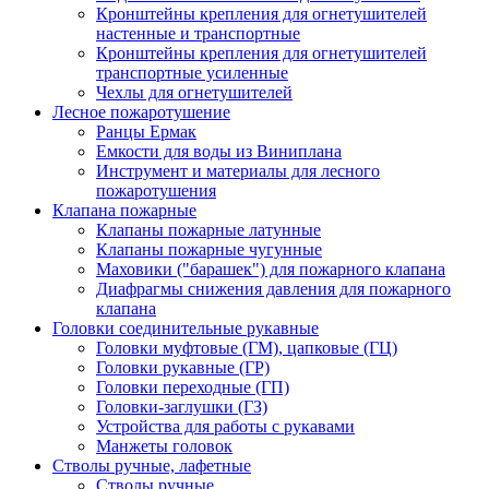
Кронштейны крепления для огнетушителей
настенные и транспортные
Кронштейны крепления для огнетушителей
транспортные усиленные
Чехлы для огнетушителей
Лесное пожаротушение
Ранцы Ермак
Емкости для воды из Виниплана
Инструмент и материалы для лесного
пожаротушения
Клапана пожарные
Клапаны пожарные латунные
Клапаны пожарные чугунные
Маховики ("барашек") для пожарного клапана
Диафрагмы снижения давления для пожарного
клапана
Головки соединительные рукавные
Головки муфтовые (ГМ), цапковые (ГЦ)
Головки рукавные (ГР)
Головки переходные (ГП)
Головки-заглушки (ГЗ)
Устройства для работы с рукавами
Манжеты головок
Стволы ручные, лафетные
Стволы ручные