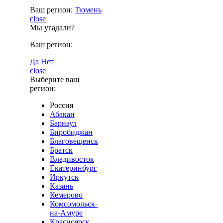
Ваш регион:
Тюмень
close
Мы угадали?
Ваш регион:
Да
Нет
close
Выберите ваш
регион:
Россия
Абакан
Барнаул
Биробиджан
Благовещенск
Братск
Владивосток
Екатеринбург
Иркутск
Казань
Кемерово
Комсомольск-
на-Амуре
Красноярск