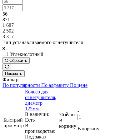
56
871
1 687
2 502
3 317
Тип устанавливаемого огнетушителя
Углекислотный
Сбросить
Показать
Фильтр
По популярности
По алфавиту
По цене
Колесо для
огнетушителя,
диаметр
125мм.
-
В наличии:
76
₽
/шт
Быстрый
Eсть
В
+
просмотр
В
корзину
В корзину
производстве:
Под заказ