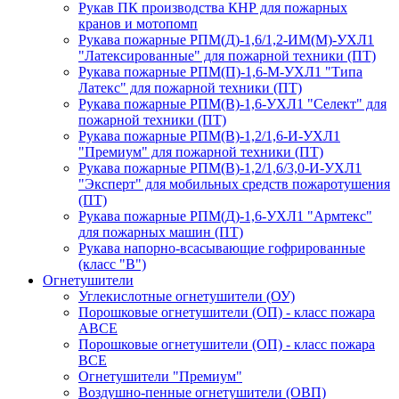
Рукав ПК производства КНР для пожарных
кранов и мотопомп
Рукава пожарные РПМ(Д)-1,6/1,2-ИМ(M)-УХЛ1
"Латексированные" для пожарной техники (ПТ)
Рукава пожарные РПМ(П)-1,6-М-УХЛ1 "Типа
Латекс" для пожарной техники (ПТ)
Рукава пожарные РПМ(В)-1,6-УХЛ1 "Селект" для
пожарной техники (ПТ)
Рукава пожарные РПМ(В)-1,2/1,6-И-УХЛ1
"Премиум" для пожарной техники (ПТ)
Рукава пожарные РПМ(В)-1,2/1,6/3,0-И-УХЛ1
"Эксперт" для мобильных средств пожаротушения
(ПТ)
Рукава пожарные РПМ(Д)-1,6-УХЛ1 "Армтекс"
для пожарных машин (ПТ)
Рукава напорно-всасывающие гофрированные
(класс "В")
Огнетушители
Углекислотные огнетушители (ОУ)
Порошковые огнетушители (ОП) - класс пожара
АВСЕ
Порошковые огнетушители (ОП) - класс пожара
ВСЕ
Огнетушители "Премиум"
Воздушно-пенные огнетушители (ОВП)