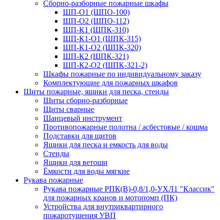
Сборно-разборные пожарные шкафы
ШП-О1 (ШПО-100)
ШП-О2 (ШПО-112)
ШП-К1 (ШПК-310)
ШП-К1-О1 (ШПК-315)
ШП-К1-О2 (ШПК-320)
ШП-К2 (ШПК-321)
ШП-К2-О2 (ШПК-321-2)
Шкафы пожарные по индивидуальному заказу
Комплектующие для пожарных шкафов
Щиты пожарные, ящики для песка, стенды
Щиты сборно-разборные
Щиты сварные
Шанцевый инструмент
Противопожарные полотна / асбестовые / кошма
Подставки для щитов
Ящики для песка и емкость для воды
Стенды
Ящики для ветоши
Ёмкости для воды мягкие
Рукава пожарные
Рукава пожарные РПК(В)-0,8/1,0-УХЛ1 "Классик"
для пожарных кранов и мотопомп (ПК)
Устройства для внутриквартирного
пожаротушения УВП