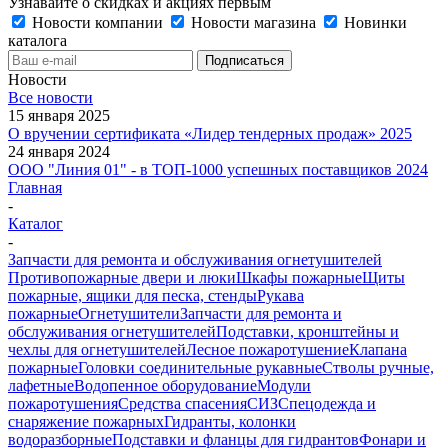
Узнавайте о скидках и акциях первым
Новости компании
Новости магазина
Новинки
каталога
Новости
Все новости
15 января 2025
О вручении сертификата «Лидер тендерных продаж» 2025
24 января 2024
ООО "Линия 01" - в ТОП-1000 успешных поставщиков 2024
Главная
-
Каталог
-
Запчасти для ремонта и обслуживания огнетушителей
Противопожарные двери и люки
Шкафы пожарные
Щиты
пожарные, ящики для песка, стенды
Рукава
пожарные
Огнетушители
Запчасти для ремонта и
обслуживания огнетушителей
Подставки, кронштейны и
чехлы для огнетушителей
Лесное пожаротушение
Клапана
пожарные
Головки соединительные рукавные
Стволы ручные,
лафетные
Водопенное оборудование
Модули
пожаротушения
Средства спасения
СИЗ
Спецодежда и
снаряжение пожарных
Гидранты, колонки
водоразборные
Подставки и фланцы для гидрантов
Фонари и