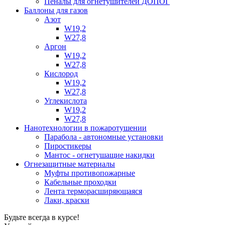
Пеналы для огнетушителей ДОПОГ
Баллоны для газов
Азот
W19,2
W27,8
Аргон
W19,2
W27,8
Кислород
W19,2
W27,8
Углекислота
W19,2
W27,8
Нанотехнологии в пожаротушении
Парабола - автономные установки
Пиростикеры
Мантос - огнетушащие накидки
Огнезащитные материалы
Муфты противопожарные
Кабельные проходки
Лента терморасширяющаяся
Лаки, краски
Будьте всегда в курсе!