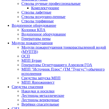
Стволы ручные профессиональные
Комплектующие
Стволы лафетные
Стволы воздушно-пенные
Стволы торфянные
Водопенное оборудование
Колонки КПА
Водопенное оборудование
Генераторы пены
Модули пожаротушения
Модули пожаротушения тонкораспыленной водой
(МУПТВ)
ОСП
МПП Буран
Генераторы Огнетушащего Аэрозоля ГОА
МПП "Источник Плюс" (ТМ "Тунгус") обычного
исполнения
Средства запуска МПП
МПП Ярпожинвест
Средства спасения
Накидки и носилки
Лестницы металлические
Лестницы веревочные
Верёвки спасательные
СИЗ