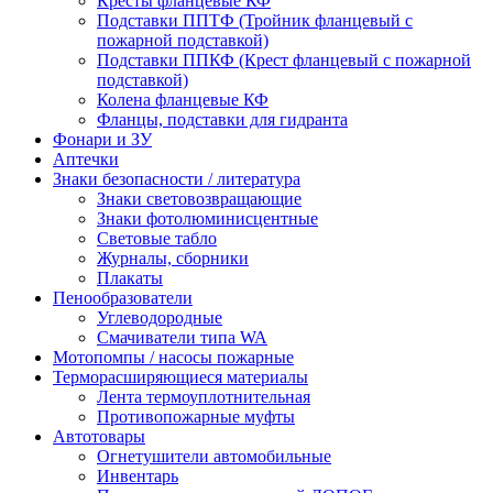
Кресты фланцевые КФ
Подставки ППТФ (Тройник фланцевый с
пожарной подставкой)
Подставки ППКФ (Крест фланцевый с пожарной
подставкой)
Колена фланцевые КФ
Фланцы, подставки для гидранта
Фонари и ЗУ
Аптечки
Знаки безопасности / литература
Знаки световозвращающие
Знаки фотолюминисцентные
Световые табло
Журналы, сборники
Плакаты
Пенообразователи
Углеводородные
Смачиватели типа WA
Мотопомпы / насосы пожарные
Терморасширяющиеся материалы
Лента термоуплотнительная
Противопожарные муфты
Автотовары
Огнетушители автомобильные
Инвентарь