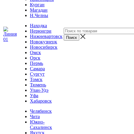
Курган
Магадан
Н.Челны
Находка
Нерюнгри
Нижневартовск
Новокузнецк
Новосибирск
Омск
Орск
Пермь
Самара
Сургут
Томск
Тюмень
Улан-Удэ
Уфа
Хабаровск
Челябинск
Чита
Южно-
Сахалинск
Якутск