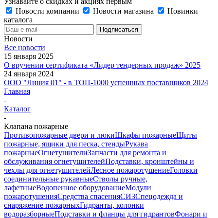
Узнавайте о скидках и акциях первым
Новости компании
Новости магазина
Новинки
каталога
Новости
Все новости
15 января 2025
О вручении сертификата «Лидер тендерных продаж» 2025
24 января 2024
ООО "Линия 01" - в ТОП-1000 успешных поставщиков 2024
Главная
-
Каталог
-
Клапана пожарные
Противопожарные двери и люки
Шкафы пожарные
Щиты
пожарные, ящики для песка, стенды
Рукава
пожарные
Огнетушители
Запчасти для ремонта и
обслуживания огнетушителей
Подставки, кронштейны и
чехлы для огнетушителей
Лесное пожаротушение
Головки
соединительные рукавные
Стволы ручные,
лафетные
Водопенное оборудование
Модули
пожаротушения
Средства спасения
СИЗ
Спецодежда и
снаряжение пожарных
Гидранты, колонки
водоразборные
Подставки и фланцы для гидрантов
Фонари и