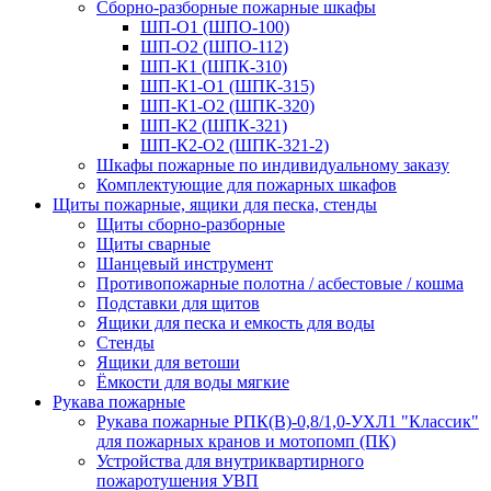
Сборно-разборные пожарные шкафы
ШП-О1 (ШПО-100)
ШП-О2 (ШПО-112)
ШП-К1 (ШПК-310)
ШП-К1-О1 (ШПК-315)
ШП-К1-О2 (ШПК-320)
ШП-К2 (ШПК-321)
ШП-К2-О2 (ШПК-321-2)
Шкафы пожарные по индивидуальному заказу
Комплектующие для пожарных шкафов
Щиты пожарные, ящики для песка, стенды
Щиты сборно-разборные
Щиты сварные
Шанцевый инструмент
Противопожарные полотна / асбестовые / кошма
Подставки для щитов
Ящики для песка и емкость для воды
Стенды
Ящики для ветоши
Ёмкости для воды мягкие
Рукава пожарные
Рукава пожарные РПК(В)-0,8/1,0-УХЛ1 "Классик"
для пожарных кранов и мотопомп (ПК)
Устройства для внутриквартирного
пожаротушения УВП