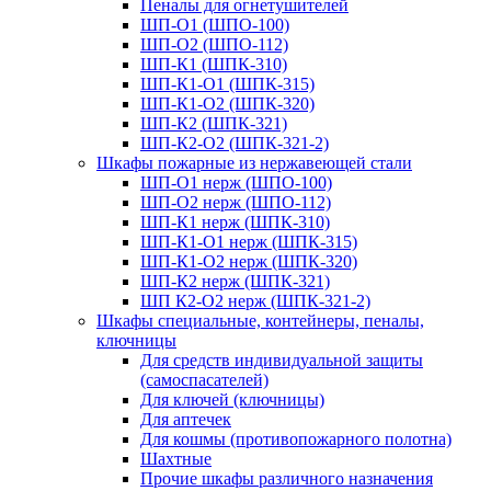
Пеналы для огнетушителей
ШП-О1 (ШПО-100)
ШП-О2 (ШПО-112)
ШП-К1 (ШПК-310)
ШП-К1-О1 (ШПК-315)
ШП-К1-О2 (ШПК-320)
ШП-К2 (ШПК-321)
ШП-К2-О2 (ШПК-321-2)
Шкафы пожарные из нержавеющей стали
ШП-О1 нерж (ШПО-100)
ШП-О2 нерж (ШПО-112)
ШП-К1 нерж (ШПК-310)
ШП-К1-О1 нерж (ШПК-315)
ШП-К1-О2 нерж (ШПК-320)
ШП-К2 нерж (ШПК-321)
ШП К2-О2 нерж (ШПК-321-2)
Шкафы специальные, контейнеры, пеналы,
ключницы
Для средств индивидуальной защиты
(самоспасателей)
Для ключей (ключницы)
Для аптечек
Для кошмы (противопожарного полотна)
Шахтные
Прочие шкафы различного назначения