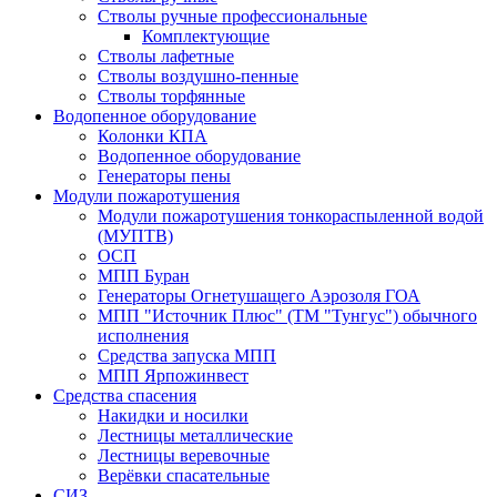
Стволы ручные профессиональные
Комплектующие
Стволы лафетные
Стволы воздушно-пенные
Стволы торфянные
Водопенное оборудование
Колонки КПА
Водопенное оборудование
Генераторы пены
Модули пожаротушения
Модули пожаротушения тонкораспыленной водой
(МУПТВ)
ОСП
МПП Буран
Генераторы Огнетушащего Аэрозоля ГОА
МПП "Источник Плюс" (ТМ "Тунгус") обычного
исполнения
Средства запуска МПП
МПП Ярпожинвест
Средства спасения
Накидки и носилки
Лестницы металлические
Лестницы веревочные
Верёвки спасательные
СИЗ