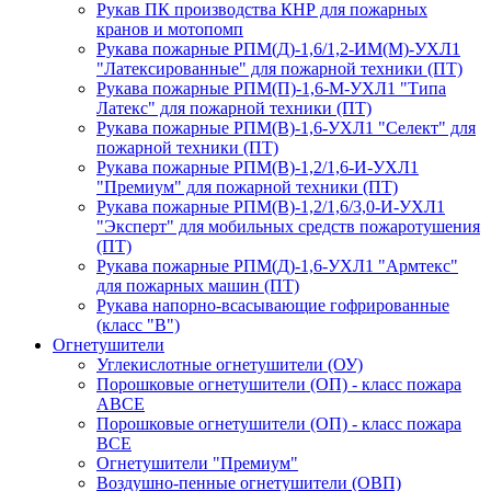
Рукав ПК производства КНР для пожарных
кранов и мотопомп
Рукава пожарные РПМ(Д)-1,6/1,2-ИМ(M)-УХЛ1
"Латексированные" для пожарной техники (ПТ)
Рукава пожарные РПМ(П)-1,6-М-УХЛ1 "Типа
Латекс" для пожарной техники (ПТ)
Рукава пожарные РПМ(В)-1,6-УХЛ1 "Селект" для
пожарной техники (ПТ)
Рукава пожарные РПМ(В)-1,2/1,6-И-УХЛ1
"Премиум" для пожарной техники (ПТ)
Рукава пожарные РПМ(В)-1,2/1,6/3,0-И-УХЛ1
"Эксперт" для мобильных средств пожаротушения
(ПТ)
Рукава пожарные РПМ(Д)-1,6-УХЛ1 "Армтекс"
для пожарных машин (ПТ)
Рукава напорно-всасывающие гофрированные
(класс "В")
Огнетушители
Углекислотные огнетушители (ОУ)
Порошковые огнетушители (ОП) - класс пожара
АВСЕ
Порошковые огнетушители (ОП) - класс пожара
ВСЕ
Огнетушители "Премиум"
Воздушно-пенные огнетушители (ОВП)