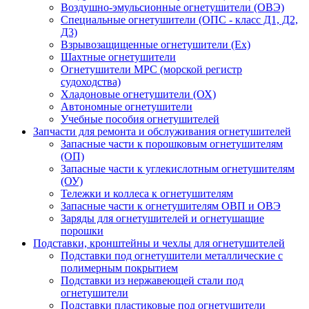
Воздушно-эмульсионные огнетушители (ОВЭ)
Специальные огнетушители (ОПС - класс Д1, Д2,
Д3)
Взрывозащищенные огнетушители (Ex)
Шахтные огнетушители
Огнетушители МРС (морской регистр
судоходства)
Хладоновые огнетушители (ОХ)
Автономные огнетушители
Учебные пособия огнетушителей
Запчасти для ремонта и обслуживания огнетушителей
Запасные части к порошковым огнетушителям
(ОП)
Запасные части к углекислотным огнетушителям
(ОУ)
Тележки и коллеса к огнетушителям
Запасные части к огнетушителям ОВП и ОВЭ
Заряды для огнетушителей и огнетушащие
порошки
Подставки, кронштейны и чехлы для огнетушителей
Подставки под огнетушители металлические с
полимерным покрытием
Подставки из нержавеющей стали под
огнетушители
Подставки пластиковые под огнетушители