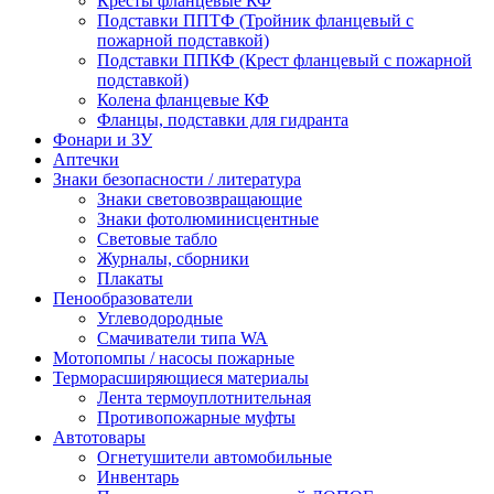
Кресты фланцевые КФ
Подставки ППТФ (Тройник фланцевый с
пожарной подставкой)
Подставки ППКФ (Крест фланцевый с пожарной
подставкой)
Колена фланцевые КФ
Фланцы, подставки для гидранта
Фонари и ЗУ
Аптечки
Знаки безопасности / литература
Знаки световозвращающие
Знаки фотолюминисцентные
Световые табло
Журналы, сборники
Плакаты
Пенообразователи
Углеводородные
Смачиватели типа WA
Мотопомпы / насосы пожарные
Терморасширяющиеся материалы
Лента термоуплотнительная
Противопожарные муфты
Автотовары
Огнетушители автомобильные
Инвентарь