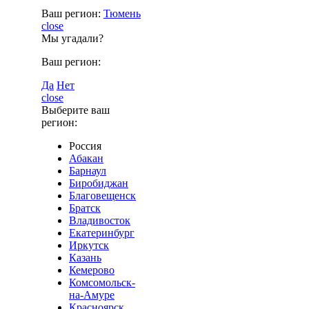
Ваш регион:
Тюмень
close
Мы угадали?
Ваш регион:
Да
Нет
close
Выберите ваш
регион:
Россия
Абакан
Барнаул
Биробиджан
Благовещенск
Братск
Владивосток
Екатеринбург
Иркутск
Казань
Кемерово
Комсомольск-
на-Амуре
Красноярск