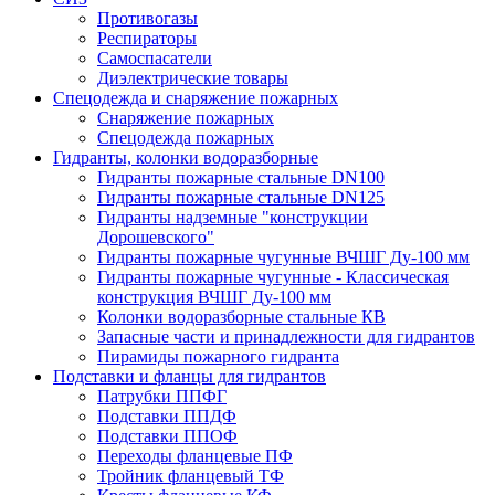
Противогазы
Респираторы
Самоспасатели
Диэлектрические товары
Спецодежда и снаряжение пожарных
Снаряжение пожарных
Спецодежда пожарных
Гидранты, колонки водоразборные
Гидранты пожарные стальные DN100
Гидранты пожарные стальные DN125
Гидранты надземные "конструкции
Дорошевского"
Гидранты пожарные чугунные ВЧШГ Ду-100 мм
Гидранты пожарные чугунные - Классическая
конструкция ВЧШГ Ду-100 мм
Колонки водоразборные стальные КВ
Запасные части и принадлежности для гидрантов
Пирамиды пожарного гидранта
Подставки и фланцы для гидрантов
Патрубки ППФГ
Подставки ППДФ
Подставки ППОФ
Переходы фланцевые ПФ
Тройник фланцевый ТФ