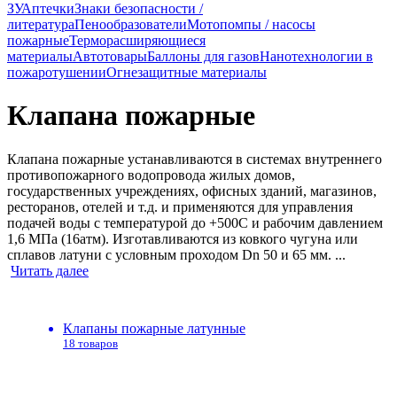
ЗУ
Аптечки
Знаки безопасности /
литература
Пенообразователи
Мотопомпы / насосы
пожарные
Терморасширяющиеся
материалы
Автотовары
Баллоны для газов
Нанотехнологии в
пожаротушении
Огнезащитные материалы
Клапана пожарные
Клапана пожарные устанавливаются в системах внутреннего
противопожарного водопровода жилых домов,
государственных учреждениях, офисных зданий, магазинов,
ресторанов, отелей и т.д. и применяются для управления
подачей воды с температурой до +500С и рабочим давлением
1,6 МПа (16атм). Изготавливаются из ковкого чугуна или
сплавов латуни с условным проходом Dn 50 и 65 мм. ...
Читать далее
Клапаны пожарные латунные
18 товаров