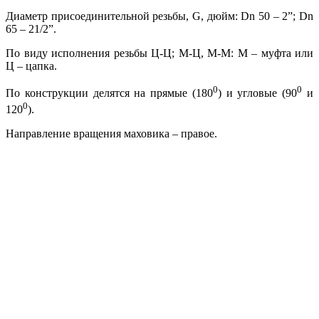
Диаметр присоединительной резьбы, G, дюйм: Dn 50 – 2”; Dn
65 – 21/2”.
По виду исполнения резьбы Ц-Ц; М-Ц, М-М: М – муфта или
Ц – цапка.
0
0
По конструкции делятся на прямые (180
) и угловые (90
и
0
120
).
Направление вращения маховика – правое.