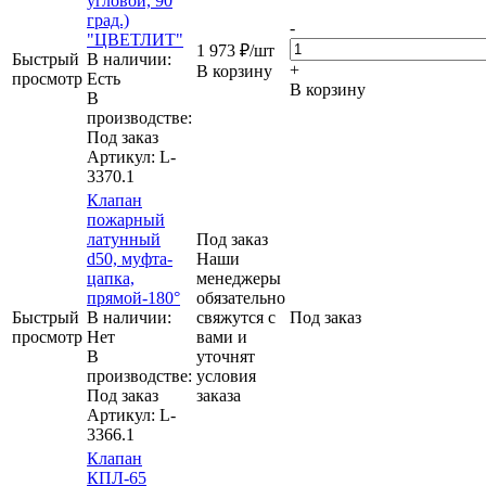
угловой, 90
град.)
-
"ЦВЕТЛИТ"
1 973
₽
/шт
Быстрый
В наличии:
+
В корзину
просмотр
Eсть
В корзину
В
производстве:
Под заказ
Артикул
: L-
3370.1
Клапан
пожарный
латунный
Под заказ
d50, муфта-
Наши
цапка,
менеджеры
прямой-180°
обязательно
Быстрый
В наличии:
свяжутся с
Под заказ
просмотр
Нет
вами и
В
уточнят
производстве:
условия
Под заказ
заказа
Артикул
: L-
3366.1
Клапан
КПЛ-65