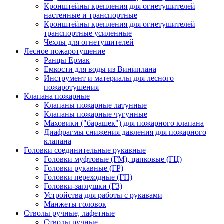
Кронштейны крепления для огнетушителей
настенные и транспортные
Кронштейны крепления для огнетушителей
транспортные усиленные
Чехлы для огнетушителей
Лесное пожаротушение
Ранцы Ермак
Емкости для воды из Виниплана
Инструмент и материалы для лесного
пожаротушения
Клапана пожарные
Клапаны пожарные латунные
Клапаны пожарные чугунные
Маховики ("барашек") для пожарного клапана
Диафрагмы снижения давления для пожарного
клапана
Головки соединительные рукавные
Головки муфтовые (ГМ), цапковые (ГЦ)
Головки рукавные (ГР)
Головки переходные (ГП)
Головки-заглушки (ГЗ)
Устройства для работы с рукавами
Манжеты головок
Стволы ручные, лафетные
Стволы ручные