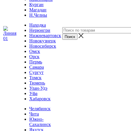
Курган
Магадан
Н.Челны
Находка
Нерюнгри
Нижневартовск
Новокузнецк
Новосибирск
Омск
Орск
Пермь
Самара
Сургут
Томск
Тюмень
Улан-Удэ
Уфа
Хабаровск
Челябинск
Чита
Южно-
Сахалинск
Якутск