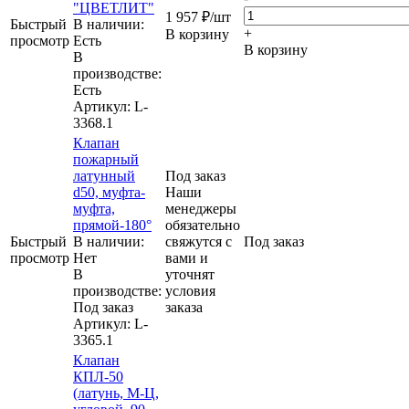
"ЦВЕТЛИТ"
1 957
₽
/шт
Быстрый
В наличии:
+
В корзину
просмотр
Eсть
В корзину
В
производстве:
Есть
Артикул
: L-
3368.1
Клапан
пожарный
латунный
Под заказ
d50, муфта-
Наши
муфта,
менеджеры
прямой-180°
обязательно
Быстрый
В наличии:
свяжутся с
Под заказ
просмотр
Нет
вами и
В
уточнят
производстве:
условия
Под заказ
заказа
Артикул
: L-
3365.1
Клапан
КПЛ-50
(латунь, М-Ц,