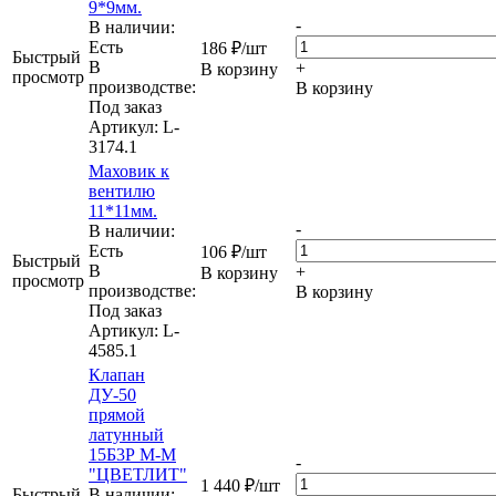
9*9мм.
-
В наличии:
Eсть
186
₽
/шт
Быстрый
В
+
В корзину
просмотр
производстве:
В корзину
Под заказ
Артикул
: L-
3174.1
Маховик к
вентилю
11*11мм.
-
В наличии:
Eсть
106
₽
/шт
Быстрый
В
+
В корзину
просмотр
производстве:
В корзину
Под заказ
Артикул
: L-
4585.1
Клапан
ДУ-50
прямой
латунный
15Б3Р М-М
-
"ЦВЕТЛИТ"
1 440
₽
/шт
Быстрый
В наличии: