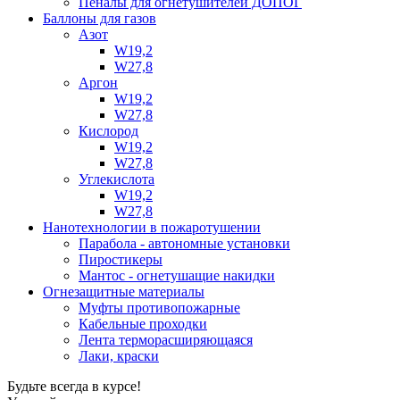
Пеналы для огнетушителей ДОПОГ
Баллоны для газов
Азот
W19,2
W27,8
Аргон
W19,2
W27,8
Кислород
W19,2
W27,8
Углекислота
W19,2
W27,8
Нанотехнологии в пожаротушении
Парабола - автономные установки
Пиростикеры
Мантос - огнетушащие накидки
Огнезащитные материалы
Муфты противопожарные
Кабельные проходки
Лента терморасширяющаяся
Лаки, краски
Будьте всегда в курсе!