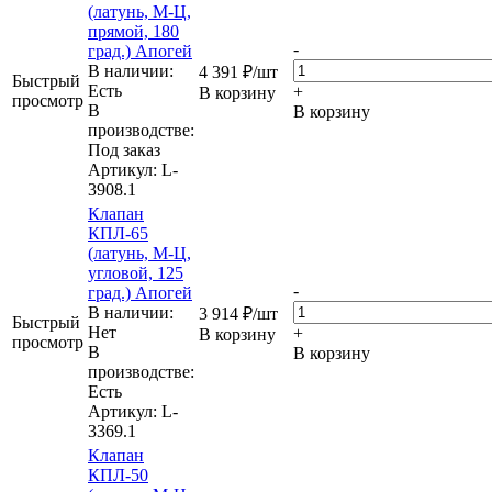
(латунь, М-Ц,
прямой, 180
-
град.) Апогей
В наличии:
4 391
₽
/шт
Быстрый
Eсть
+
В корзину
просмотр
В
В корзину
производстве:
Под заказ
Артикул
: L-
3908.1
Клапан
КПЛ-65
(латунь, М-Ц,
угловой, 125
-
град.) Апогей
В наличии:
3 914
₽
/шт
Быстрый
Нет
+
В корзину
просмотр
В
В корзину
производстве:
Есть
Артикул
: L-
3369.1
Клапан
КПЛ-50