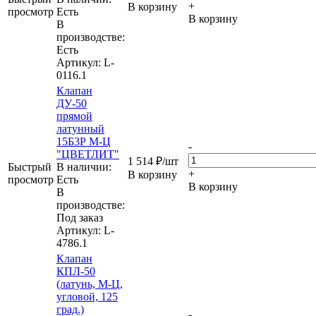
+
В корзину
просмотр
Eсть
В корзину
В
производстве:
Есть
Артикул
: L-
0116.1
Клапан
ДУ-50
прямой
латунный
15Б3Р М-Ц
-
"ЦВЕТЛИТ"
1 514
₽
/шт
Быстрый
В наличии:
+
В корзину
просмотр
Eсть
В корзину
В
производстве:
Под заказ
Артикул
: L-
4786.1
Клапан
КПЛ-50
(латунь, М-Ц,
угловой, 125
град.)
-