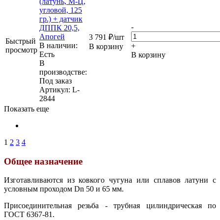
(латунь, М-Ц,
угловой, 125
гр.) + датчик
-
ДППК 20,5,
Апогей
3 791
₽
/шт
Быстрый
В наличии:
+
В корзину
просмотр
Eсть
В корзину
В
производстве:
Под заказ
Артикул
: L-
2844
Показать еще
1
2
3
4
Общее назначение
Изготавливаются из ковкого чугуна или сплавов латуни с
условным проходом Dn 50 и 65 мм.
Присоединительная резьба - трубная цилиндрическая по
ГОСТ 6367-81.