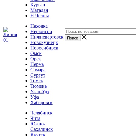
Курган
Магадан
Н.Челны
Находка
Нерюнгри
Нижневартовск
Новокузнецк
Новосибирск
Омск
Орск
Пермь
Самара
Сургут
Томск
Тюмень
Улан-Удэ
Уфа
Хабаровск
Челябинск
Чита
Южно-
Сахалинск
Якутск