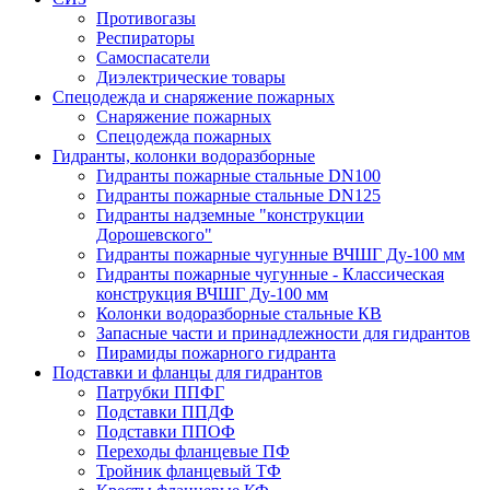
Противогазы
Респираторы
Самоспасатели
Диэлектрические товары
Спецодежда и снаряжение пожарных
Снаряжение пожарных
Спецодежда пожарных
Гидранты, колонки водоразборные
Гидранты пожарные стальные DN100
Гидранты пожарные стальные DN125
Гидранты надземные "конструкции
Дорошевского"
Гидранты пожарные чугунные ВЧШГ Ду-100 мм
Гидранты пожарные чугунные - Классическая
конструкция ВЧШГ Ду-100 мм
Колонки водоразборные стальные КВ
Запасные части и принадлежности для гидрантов
Пирамиды пожарного гидранта
Подставки и фланцы для гидрантов
Патрубки ППФГ
Подставки ППДФ
Подставки ППОФ
Переходы фланцевые ПФ
Тройник фланцевый ТФ