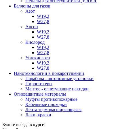
Пеналы для огнетушителей ДОПОГ
Баллоны для газов
Азот
W19,2
W27,8
Аргон
W19,2
W27,8
Кислород
W19,2
W27,8
Углекислота
W19,2
W27,8
Нанотехнологии в пожаротушении
Парабола - автономные установки
Пиростикеры
Мантос - огнетушащие накидки
Огнезащитные материалы
Муфты противопожарные
Кабельные проходки
Лента терморасширяющаяся
Лаки, краски
Будьте всегда в курсе!