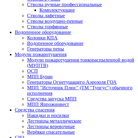
Стволы ручные профессиональные
Комплектующие
Стволы лафетные
Стволы воздушно-пенные
Стволы торфянные
Водопенное оборудование
Колонки КПА
Водопенное оборудование
Генераторы пены
Модули пожаротушения
Модули пожаротушения тонкораспыленной водой
(МУПТВ)
ОСП
МПП Буран
Генераторы Огнетушащего Аэрозоля ГОА
МПП "Источник Плюс" (ТМ "Тунгус") обычного
исполнения
Средства запуска МПП
МПП Ярпожинвест
Средства спасения
Накидки и носилки
Лестницы металлические
Лестницы веревочные
Верёвки спасательные
СИЗ