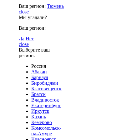
Ваш регион:
Тюмень
close
Мы угадали?
Ваш регион:
Да
Нет
close
Выберите ваш
регион:
Россия
Абакан
Барнаул
Биробиджан
Благовещенск
Братск
Владивосток
Екатеринбург
Иркутск
Казань
Кемерово
Комсомольск-
на-Амуре
Красноярск