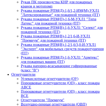
Рукав ПК производства КНР для пожарных
кранов и мотопомп
Рукава пожарные РПМ(Д)-1,6/1,2-ИМ(M)-УХЛ1
"Латексированные" для пожарной техники (ПТ)
Рукава пожарные РПМ(П)-1,6-М-УХЛ1 "Типа
Латекс" для пожарной техники (ПТ)
Рукава пожарные РПМ(В)-1,6-УХЛ1 "Селект" для
пожарной техники (ПТ)
Рукава пожарные РПМ(В)-1,2/1,6-И-УХЛ1
"Премиум" для пожарной техники (ПТ)
Рукава пожарные РПМ(В)-1,2/1,6/3,0-И-УХЛ1
"Эксперт" для мобильных средств пожаротушения
(ПТ)
Рукава пожарные РПМ(Д)-1,6-УХЛ1 "Армтекс"
для пожарных машин (ПТ)
Рукава напорно-всасывающие гофрированные
(класс "В")
Огнетушители
Углекислотные огнетушители (ОУ)
Порошковые огнетушители (ОП) - класс пожара
АВСЕ
Порошковые огнетушители (ОП) - класс пожара
ВСЕ
Огнетушители "Премиум"
Воздушно-пенные огнетушители (ОВП)