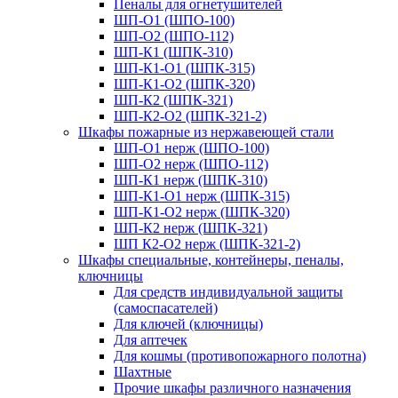
Пеналы для огнетушителей
ШП-О1 (ШПО-100)
ШП-О2 (ШПО-112)
ШП-К1 (ШПК-310)
ШП-К1-О1 (ШПК-315)
ШП-К1-О2 (ШПК-320)
ШП-К2 (ШПК-321)
ШП-К2-О2 (ШПК-321-2)
Шкафы пожарные из нержавеющей стали
ШП-О1 нерж (ШПО-100)
ШП-О2 нерж (ШПО-112)
ШП-К1 нерж (ШПК-310)
ШП-К1-О1 нерж (ШПК-315)
ШП-К1-О2 нерж (ШПК-320)
ШП-К2 нерж (ШПК-321)
ШП К2-О2 нерж (ШПК-321-2)
Шкафы специальные, контейнеры, пеналы,
ключницы
Для средств индивидуальной защиты
(самоспасателей)
Для ключей (ключницы)
Для аптечек
Для кошмы (противопожарного полотна)
Шахтные
Прочие шкафы различного назначения