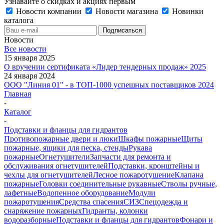
Узнавайте о скидках и акциях первым
Новости компании
Новости магазина
Новинки
каталога
Новости
Все новости
15 января 2025
О вручении сертификата «Лидер тендерных продаж» 2025
24 января 2024
ООО "Линия 01" - в ТОП-1000 успешных поставщиков 2024
Главная
-
Каталог
-
Подставки и фланцы для гидрантов
Противопожарные двери и люки
Шкафы пожарные
Щиты
пожарные, ящики для песка, стенды
Рукава
пожарные
Огнетушители
Запчасти для ремонта и
обслуживания огнетушителей
Подставки, кронштейны и
чехлы для огнетушителей
Лесное пожаротушение
Клапана
пожарные
Головки соединительные рукавные
Стволы ручные,
лафетные
Водопенное оборудование
Модули
пожаротушения
Средства спасения
СИЗ
Спецодежда и
снаряжение пожарных
Гидранты, колонки
водоразборные
Подставки и фланцы для гидрантов
Фонари и