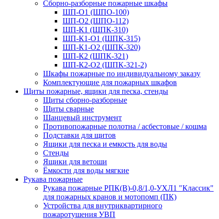
Сборно-разборные пожарные шкафы
ШП-О1 (ШПО-100)
ШП-О2 (ШПО-112)
ШП-К1 (ШПК-310)
ШП-К1-О1 (ШПК-315)
ШП-К1-О2 (ШПК-320)
ШП-К2 (ШПК-321)
ШП-К2-О2 (ШПК-321-2)
Шкафы пожарные по индивидуальному заказу
Комплектующие для пожарных шкафов
Щиты пожарные, ящики для песка, стенды
Щиты сборно-разборные
Щиты сварные
Шанцевый инструмент
Противопожарные полотна / асбестовые / кошма
Подставки для щитов
Ящики для песка и емкость для воды
Стенды
Ящики для ветоши
Ёмкости для воды мягкие
Рукава пожарные
Рукава пожарные РПК(В)-0,8/1,0-УХЛ1 "Классик"
для пожарных кранов и мотопомп (ПК)
Устройства для внутриквартирного
пожаротушения УВП