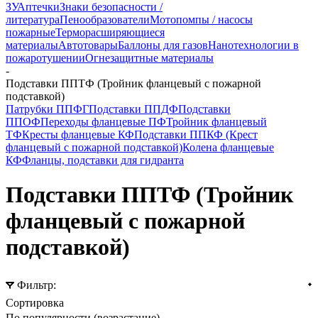
ЗУ
Аптечки
Знаки безопасности /
литература
Пенообразователи
Мотопомпы / насосы
пожарные
Терморасширяющиеся
материалы
Автотовары
Баллоны для газов
Нанотехнологии в
пожаротушении
Огнезащитные материалы
-
Подставки ППТФ (Тройник фланцевый с пожарной
подставкой)
Патрубки ППФГ
Подставки ППДФ
Подставки
ППОФ
Переходы фланцевые ПФ
Тройник фланцевый
ТФ
Кресты фланцевые КФ
Подставки ППКФ (Крест
фланцевый с пожарной подставкой)
Колена фланцевые
КФ
Фланцы, подставки для гидранта
Подставки ППТФ (Тройник
фланцевый с пожарной
подставкой)
Фильтр:
Сортировка
По популярности (возрастание)