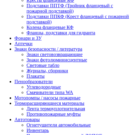
Кресты фланцевые КФ
Подставки ППТФ (Тройник фланцевый с
пожарной подставкой)
Подставки ППКФ (Крест фланцевый с пожарной
подставкой)
Колена фланцевые КФ
Фланцы, подставки для гидранта
Фонари и ЗУ
Аптечки
Знаки безопасности / литература
Знаки световозвращающие
Знаки фотолюминисцентные
Световые табло
Журналы, сборники
Плакаты
Пенообразователи
Углеводородные
Смачиватели типа WA
Мотопомпы / насосы пожарные
Терморасширяющиеся материалы
Лента термоуплотнительная
Противопожарные муфты
Автотовары
Огнетушители автомобильные
Инвентарь