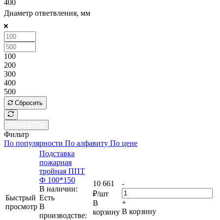
400
Диаметр ответвления, мм
100
200
300
400
500
Сбросить
ПОКАЗАТЬ
Фильтр
По популярности
По алфавиту
По цене
Подставка
пожарная
тройная ППТ
Ф 100*150
10 661
-
В наличии:
₽
/шт
Быстрый
Eсть
+
В
просмотр
В
В корзину
корзину
производстве: