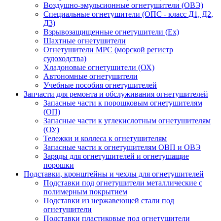
Воздушно-эмульсионные огнетушители (ОВЭ)
Специальные огнетушители (ОПС - класс Д1, Д2,
Д3)
Взрывозащищенные огнетушители (Ex)
Шахтные огнетушители
Огнетушители МРС (морской регистр
судоходства)
Хладоновые огнетушители (ОХ)
Автономные огнетушители
Учебные пособия огнетушителей
Запчасти для ремонта и обслуживания огнетушителей
Запасные части к порошковым огнетушителям
(ОП)
Запасные части к углекислотным огнетушителям
(ОУ)
Тележки и коллеса к огнетушителям
Запасные части к огнетушителям ОВП и ОВЭ
Заряды для огнетушителей и огнетушащие
порошки
Подставки, кронштейны и чехлы для огнетушителей
Подставки под огнетушители металлические с
полимерным покрытием
Подставки из нержавеющей стали под
огнетушители
Подставки пластиковые под огнетушители