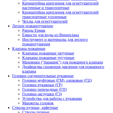
Кронштейны крепления для огнетушителей
настенные и транспортные
Кронштейны крепления для огнетушителей
транспортные усиленные
Чехлы для огнетушителей
Лесное пожаротушение
Ранцы Ермак
Емкости для воды из Виниплана
Инструмент и материалы для лесного
пожаротушения
Клапана пожарные
Клапаны пожарные латунные
Клапаны пожарные чугунные
Маховики ("барашек") для пожарного клапана
Диафрагмы снижения давления для пожарного
клапана
Головки соединительные рукавные
Головки муфтовые (ГМ), цапковые (ГЦ)
Головки рукавные (ГР)
Головки переходные (ГП)
Головки-заглушки (ГЗ)
Устройства для работы с рукавами
Манжеты головок
Стволы ручные, лафетные
Стволы ручные