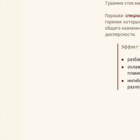
Тушение этих ма
Порошки
специа
горения которы
общего назначен
дисперсности.
Эффект т
разба
охлаж
пламе
ингиб
разло