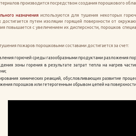
териалов производится посредством создания порошкового облак
льного назначения
используются для тушения некоторых горючи
х достигается путем изоляции горящей поверхности от окружа
ия повышается с увеличением их дисперсности, порошков специал
ушения пожаров порошковыми составами достигается за счет:
вления горючей среды газообразными продуктами разложения пор
дения зоны горения в результате затрат тепла на нагрев части
ни;
ирования химических реакций, обусловливающих развитие процес
жения порошков или гетерогенным обрывом цепей на поверхности