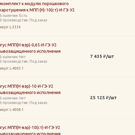
мкомплект к модулю порошкового
аротушения к МПП (Н)-10(ст)-И-ГЭ-У2
В наличии: Eсть
В производстве: Под заказ
икул
: L-3336
гус МПП(Н-взр)-0,65-И-ГЭ-У2
рывозащищенного исполнения
7 435
₽
/шт
В наличии: Нет
В производстве: Под заказ
икул
: L-4003.1
гус МПП(Н-взр)-10-И-ГЭ-У2
рывозащищенного исполнения
25 125
₽
/шт
В наличии: Нет
В производстве: Под заказ
икул
: L-4008.1
гус МПП(Н-взр)-10(ст)-И-ГЭ-У2
рывозащищенного исполнения