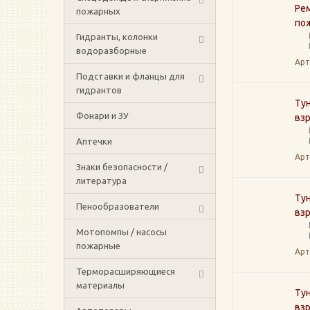
Ре
пожарных
пож
Гидранты, колонки
водоразборные
Арт
Подставки и фланцы для
гидрантов
Тун
Фонари и ЗУ
вз
Аптечки
Арт
Знаки безопасности /
литература
Тун
Пенообразователи
вз
Мотопомпы / насосы
пожарные
Арт
Терморасширяющиеся
материалы
Тун
вз