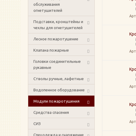
обслуживания
огнетушителей
Арт
Подставки, кронштейны и
чехлы для огнетушителей
Кр
Лесное пожаротушение
Клапана пожарные
Арт
Головки соединительные
рукавные
Кр
Стволы ручные, лафетные
Арт
Водопенное оборудование
Модули пожаротушения
Кр
Средства спасения
Арт
СИЗ
Спецодежда и снаряжение