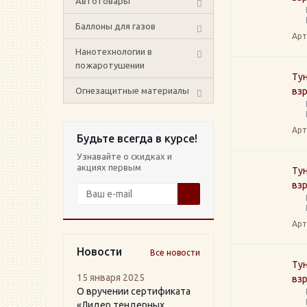
Автотовары
Баллоны для газов
Арт
Нанотехнологии в
пожаротушении
Тун
Огнезащитные материалы
вз
Арт
Будьте всегда в курсе!
Узнавайте о скидках и
акциях первым
Тун
вз
Арт
Новости
Все новости
Тун
15 января 2025
вз
О вручении сертификата
«Лидер тендерных