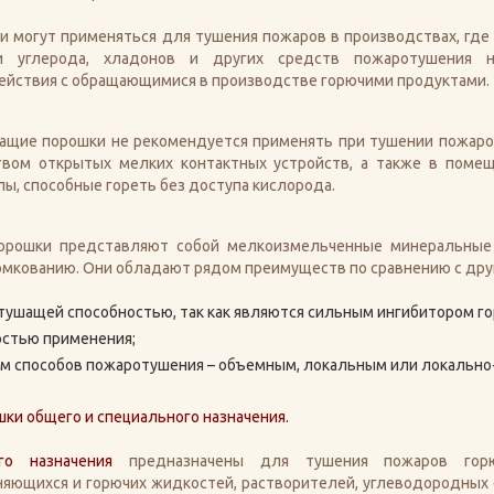
и могут применяться для тушения пожаров в производствах, где
и углерода, хладонов и других средств пожаротушения 
ействия с обращающимися в производстве горючими продуктами.
ащие порошки не рекомендуется применять при тушении пожаров
твом открытых мелких контактных устройств, а также в помещ
ы, способные гореть без доступа кислорода.
орошки представляют собой мелкоизмельченные минеральные 
омкованию. Они обладают рядом преимуществ по сравнению с др
тушащей способностью, так как являются сильным ингибитором го
остью применения;
м способов пожаротушения – объемным, локальным или локальн
ки общего и специального назначения.
го назначения
предназначены для тушения пожаров горюч
яющихся и горючих жидкостей, растворителей, углеводородных сжи