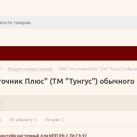
г
-
Модули пожаротушения
-
МПП "Источник Плюс" (ТМ "Тунгус") обыч
очник Плюс" (ТМ "Тунгус") обычного
По алфавиту
По цене
нштейн настенный для МПП (Н)-2,7И-ГЭ-У2