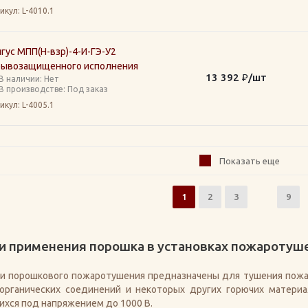
икул
: L-4010.1
гус МПП(Н-взр)-4-И-ГЭ-У2
рывозащищенного исполнения
13 392
₽
/шт
В наличии: Нет
В производстве: Под заказ
икул
: L-4005.1
Показать еще
1
2
3
9
и применения порошка в установках пожаротуш
ки порошкового пожаротушения предназначены для тушения пожа
органических соединений и некоторых других горючих материа
хся под напряжением до 1000 В.