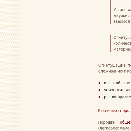
Установк
двуокис
взаимод
Огнетуш
количес
материал
Огнетушащие п
слеживанию и к
высокой огне
универсальн
разнообразие
Различают порош
Порошки
обще
(легковоспламен