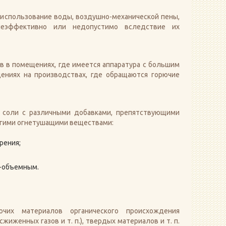
 использование воды, воздушно-механической пены,
неэффективно или недопустимо вследствие их
 в помещениях, где имеется аппаратура с большим
ениях на производствах, где обращаются горючие
соли с различными добавками, препятствующими
угими огнетушащими веществами:
рения;
о-объемным.
их материалов органического происхождения
женных газов и т. п.), твердых материалов и т. п.