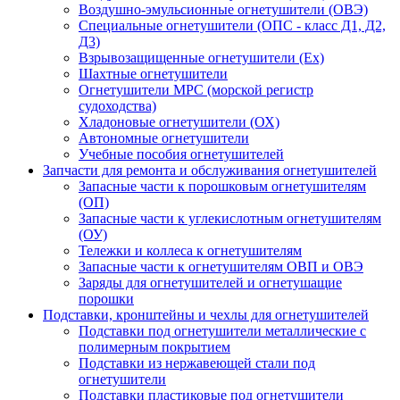
Воздушно-эмульсионные огнетушители (ОВЭ)
Специальные огнетушители (ОПС - класс Д1, Д2,
Д3)
Взрывозащищенные огнетушители (Ex)
Шахтные огнетушители
Огнетушители МРС (морской регистр
судоходства)
Хладоновые огнетушители (ОХ)
Автономные огнетушители
Учебные пособия огнетушителей
Запчасти для ремонта и обслуживания огнетушителей
Запасные части к порошковым огнетушителям
(ОП)
Запасные части к углекислотным огнетушителям
(ОУ)
Тележки и коллеса к огнетушителям
Запасные части к огнетушителям ОВП и ОВЭ
Заряды для огнетушителей и огнетушащие
порошки
Подставки, кронштейны и чехлы для огнетушителей
Подставки под огнетушители металлические с
полимерным покрытием
Подставки из нержавеющей стали под
огнетушители
Подставки пластиковые под огнетушители