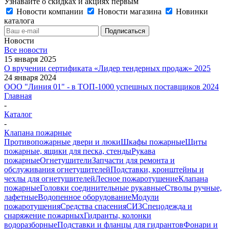
Узнавайте о скидках и акциях первым
Новости компании
Новости магазина
Новинки
каталога
Новости
Все новости
15 января 2025
О вручении сертификата «Лидер тендерных продаж» 2025
24 января 2024
ООО "Линия 01" - в ТОП-1000 успешных поставщиков 2024
Главная
-
Каталог
-
Клапана пожарные
Противопожарные двери и люки
Шкафы пожарные
Щиты
пожарные, ящики для песка, стенды
Рукава
пожарные
Огнетушители
Запчасти для ремонта и
обслуживания огнетушителей
Подставки, кронштейны и
чехлы для огнетушителей
Лесное пожаротушение
Клапана
пожарные
Головки соединительные рукавные
Стволы ручные,
лафетные
Водопенное оборудование
Модули
пожаротушения
Средства спасения
СИЗ
Спецодежда и
снаряжение пожарных
Гидранты, колонки
водоразборные
Подставки и фланцы для гидрантов
Фонари и