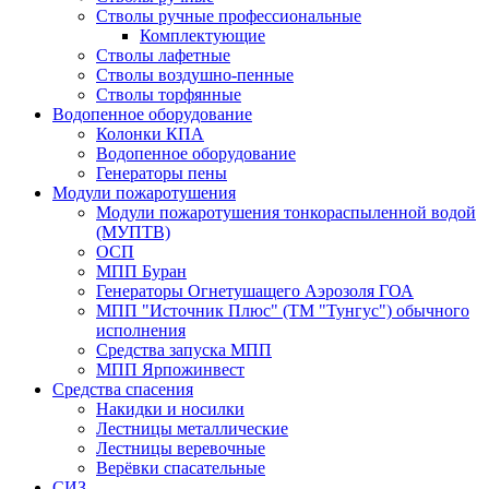
Стволы ручные профессиональные
Комплектующие
Стволы лафетные
Стволы воздушно-пенные
Стволы торфянные
Водопенное оборудование
Колонки КПА
Водопенное оборудование
Генераторы пены
Модули пожаротушения
Модули пожаротушения тонкораспыленной водой
(МУПТВ)
ОСП
МПП Буран
Генераторы Огнетушащего Аэрозоля ГОА
МПП "Источник Плюс" (ТМ "Тунгус") обычного
исполнения
Средства запуска МПП
МПП Ярпожинвест
Средства спасения
Накидки и носилки
Лестницы металлические
Лестницы веревочные
Верёвки спасательные
СИЗ