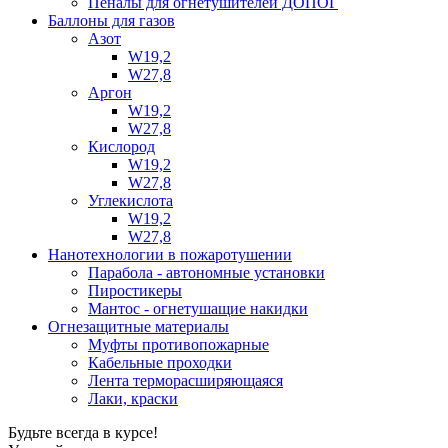
Пеналы для огнетушителей ДОПОГ
Баллоны для газов
Азот
W19,2
W27,8
Аргон
W19,2
W27,8
Кислород
W19,2
W27,8
Углекислота
W19,2
W27,8
Нанотехнологии в пожаротушении
Парабола - автономные установки
Пиростикеры
Мантос - огнетушащие накидки
Огнезащитные материалы
Муфты противопожарные
Кабельные проходки
Лента терморасширяющаяся
Лаки, краски
Будьте всегда в курсе!