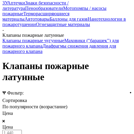
ЗУ
Аптечки
Знаки безопасности /
литература
Пенообразователи
Мотопомпы / насосы
пожарные
Терморасширяющиеся
материалы
Автотовары
Баллоны для газов
Нанотехнологии в
пожаротушении
Огнезащитные материалы
-
Клапаны пожарные латунные
Клапаны пожарные чугунные
Маховики ("барашек") для
пожарного клапана
Диафрагмы снижения давления для
пожарного клапана
Клапаны пожарные
латунные
Фильтр:
Сортировка
По популярности (возрастание)
Цена
Цена