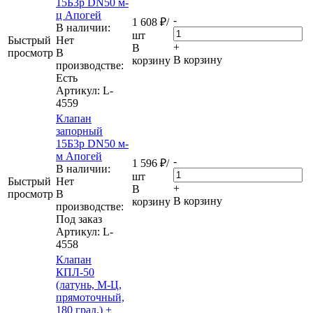
15Б3р DN50 м-
ц Апогей
-
1 608
₽
/
В наличии:
шт
Быстрый
Нет
+
В
просмотр
В
В корзину
корзину
производстве:
Есть
Артикул
: L-
4559
Клапан
запорный
15Б3р DN50 м-
м Апогей
-
1 596
₽
/
В наличии:
шт
Быстрый
Нет
+
В
просмотр
В
В корзину
корзину
производстве:
Под заказ
Артикул
: L-
4558
Клапан
КПЛ-50
(латунь, М-Ц,
прямоточный,
180 град.) +