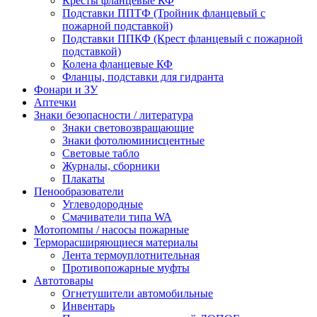
Кресты фланцевые КФ
Подставки ППТФ (Тройник фланцевый с
пожарной подставкой)
Подставки ППКФ (Крест фланцевый с пожарной
подставкой)
Колена фланцевые КФ
Фланцы, подставки для гидранта
Фонари и ЗУ
Аптечки
Знаки безопасности / литература
Знаки световозвращающие
Знаки фотолюминисцентные
Световые табло
Журналы, сборники
Плакаты
Пенообразователи
Углеводородные
Смачиватели типа WA
Мотопомпы / насосы пожарные
Терморасширяющиеся материалы
Лента термоуплотнительная
Противопожарные муфты
Автотовары
Огнетушители автомобильные
Инвентарь