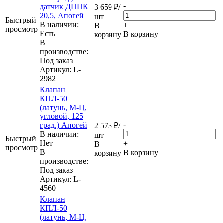
-
датчик ДППК
3 659
₽
/
20,5, Апогей
шт
Быстрый
В наличии:
+
В
просмотр
Eсть
В корзину
корзину
В
производстве:
Под заказ
Артикул
: L-
2982
Клапан
КПЛ-50
(латунь, М-Ц,
угловой, 125
-
град.) Апогей
2 573
₽
/
В наличии:
шт
Быстрый
Нет
+
В
просмотр
В
В корзину
корзину
производстве:
Под заказ
Артикул
: L-
4560
Клапан
КПЛ-50
(латунь, М-Ц,