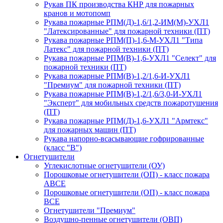
Рукав ПК производства КНР для пожарных
кранов и мотопомп
Рукава пожарные РПМ(Д)-1,6/1,2-ИМ(M)-УХЛ1
"Латексированные" для пожарной техники (ПТ)
Рукава пожарные РПМ(П)-1,6-М-УХЛ1 "Типа
Латекс" для пожарной техники (ПТ)
Рукава пожарные РПМ(В)-1,6-УХЛ1 "Селект" для
пожарной техники (ПТ)
Рукава пожарные РПМ(В)-1,2/1,6-И-УХЛ1
"Премиум" для пожарной техники (ПТ)
Рукава пожарные РПМ(В)-1,2/1,6/3,0-И-УХЛ1
"Эксперт" для мобильных средств пожаротушения
(ПТ)
Рукава пожарные РПМ(Д)-1,6-УХЛ1 "Армтекс"
для пожарных машин (ПТ)
Рукава напорно-всасывающие гофрированные
(класс "В")
Огнетушители
Углекислотные огнетушители (ОУ)
Порошковые огнетушители (ОП) - класс пожара
АВСЕ
Порошковые огнетушители (ОП) - класс пожара
ВСЕ
Огнетушители "Премиум"
Воздушно-пенные огнетушители (ОВП)