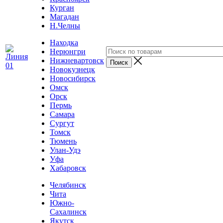
Курган
Магадан
Н.Челны
Находка
Нерюнгри
Нижневартовск
Новокузнецк
Новосибирск
Омск
Орск
Пермь
Самара
Сургут
Томск
Тюмень
Улан-Удэ
Уфа
Хабаровск
Челябинск
Чита
Южно-
Сахалинск
Якутск