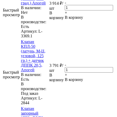
-
град.) Апогей
3 914
₽
/
В наличии:
шт
Быстрый
Нет
+
В
просмотр
В
В корзину
корзину
производстве:
Есть
Артикул
: L-
3369.1
Клапан
КПЛ-50
(латунь, М-Ц,
угловой, 125
гр.) + датчик
-
ДППК 20,5,
3 791
₽
/
Апогей
шт
Быстрый
В наличии:
+
В
просмотр
Eсть
В корзину
корзину
В
производстве:
Под заказ
Артикул
: L-
2844
Клапан
запорный