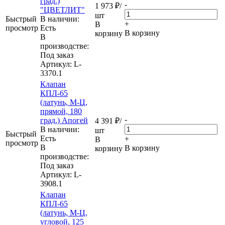
град.)
-
1 973
₽
/
"ЦВЕТЛИТ"
шт
Быстрый
В наличии:
+
В
просмотр
Eсть
В корзину
корзину
В
производстве:
Под заказ
Артикул
: L-
3370.1
Клапан
КПЛ-65
(латунь, М-Ц,
прямой, 180
-
град.) Апогей
4 391
₽
/
В наличии:
шт
Быстрый
Eсть
+
В
просмотр
В
В корзину
корзину
производстве:
Под заказ
Артикул
: L-
3908.1
Клапан
КПЛ-65
(латунь, М-Ц,
угловой, 125