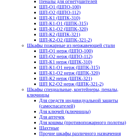
Пеналы для огнетушителей
ШП-О1 (ШПО-100)
ШП-О2 (ШПО-112)
ШП-К1 (ШПК-310)
ШП-К1-О1 (ШПК-315)
ШП-К1-О2 (ШПК-320)
ШП-К2 (ШПК-321)
ШП-К2-О2 (ШПК-321-2)
Шкафы пожарные из нержавеющей стали
ШП-О1 нерж (ШПО-100)
ШП-О2 нерж (ШПО-112)
ШП-К1 нерж (ШПК-310)
ШП-К1-О1 нерж (ШПК-315)
ШП-К1-О2 нерж (ШПК-320)
ШП-К2 нерж (ШПК-321)
ШП К2-О2 нерж (ШПК-321-2)
Шкафы специальные, контейнеры, пеналы,
ключницы
Для средств индивидуальной защиты
(самоспасателей)
Для ключей (ключницы)
Для аптечек
Для кошмы (противопожарного полотна)
Шахтные
Прочие шкафы различного назначения