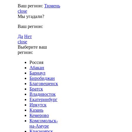
Ваш регион:
Тюмень
close
Мы угадали?
Ваш регион:
Да
Нет
close
Выберите ваш
регион:
Россия
Абакан
Барнаул
Биробиджан
Благовещенск
Братск
Владивосток
Екатеринбург
Иркутск
Казань
Кемерово
Комсомольск-
на-Амуре
Красноярск