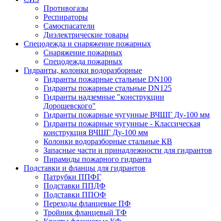
Противогазы
Респираторы
Самоспасатели
Диэлектрические товары
Спецодежда и снаряжение пожарных
Снаряжение пожарных
Спецодежда пожарных
Гидранты, колонки водоразборные
Гидранты пожарные стальные DN100
Гидранты пожарные стальные DN125
Гидранты надземные "конструкции
Дорошевского"
Гидранты пожарные чугунные ВЧШГ Ду-100 мм
Гидранты пожарные чугунные - Классическая
конструкция ВЧШГ Ду-100 мм
Колонки водоразборные стальные КВ
Запасные части и принадлежности для гидрантов
Пирамиды пожарного гидранта
Подставки и фланцы для гидрантов
Патрубки ППФГ
Подставки ППДФ
Подставки ППОФ
Переходы фланцевые ПФ
Тройник фланцевый ТФ