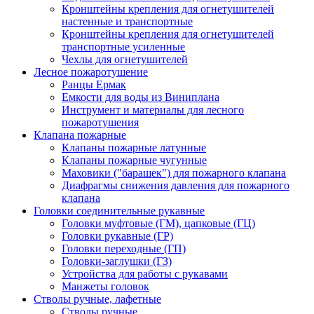
Кронштейны крепления для огнетушителей
настенные и транспортные
Кронштейны крепления для огнетушителей
транспортные усиленные
Чехлы для огнетушителей
Лесное пожаротушение
Ранцы Ермак
Емкости для воды из Виниплана
Инструмент и материалы для лесного
пожаротушения
Клапана пожарные
Клапаны пожарные латунные
Клапаны пожарные чугунные
Маховики ("барашек") для пожарного клапана
Диафрагмы снижения давления для пожарного
клапана
Головки соединительные рукавные
Головки муфтовые (ГМ), цапковые (ГЦ)
Головки рукавные (ГР)
Головки переходные (ГП)
Головки-заглушки (ГЗ)
Устройства для работы с рукавами
Манжеты головок
Стволы ручные, лафетные
Стволы ручные